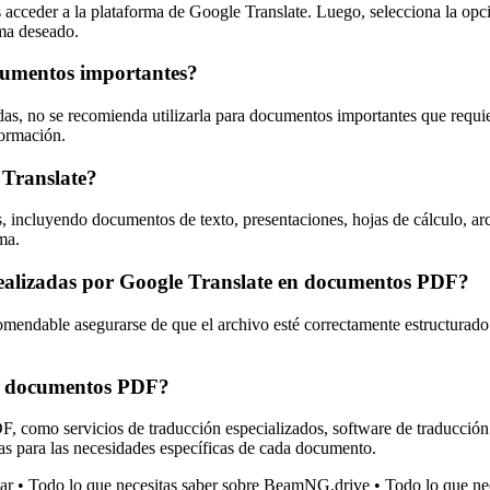
 acceder a la plataforma de Google Translate. Luego, selecciona la op
oma deseado.
ocumentos importantes?
das, no se recomienda utilizarla para documentos importantes que requier
formación.
 Translate?
, incluyendo documentos de texto, presentaciones, hojas de cálculo, ar
ma.
realizadas por Google Translate en documentos PDF?
omendable asegurarse de que el archivo esté correctamente estructurado
ir documentos PDF?
DF, como servicios de traducción especializados, software de traducció
as para las necesidades específicas de cada documento.
ar
•
Todo lo que necesitas saber sobre BeamNG.drive
•
Todo lo que n