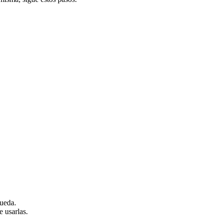
.
queda.
e usarlas.