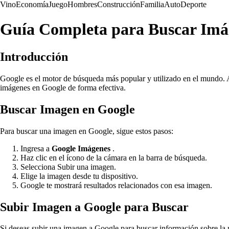
Vino
Economía
Juego
Hombres
Construcción
Familia
Auto
Deporte
Guía Completa para Buscar Imá
Introducción
Google es el motor de búsqueda más popular y utilizado en el mundo. 
imágenes en Google de forma efectiva.
Buscar Imagen en Google
Para buscar una imagen en Google, sigue estos pasos:
Ingresa a
Google Imágenes
.
Haz clic en el ícono de la cámara en la barra de búsqueda.
Selecciona Subir una imagen.
Elige la imagen desde tu dispositivo.
Google te mostrará resultados relacionados con esa imagen.
Subir Imagen a Google para Buscar
Si deseas subir una imagen a Google para buscar información sobre la 