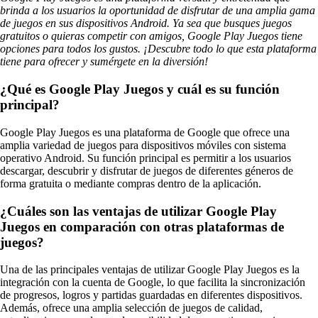
brinda a los usuarios la oportunidad de disfrutar de una amplia gama
de juegos en sus dispositivos Android. Ya sea que busques juegos
gratuitos o quieras competir con amigos, Google Play Juegos tiene
opciones para todos los gustos. ¡Descubre todo lo que esta plataforma
tiene para ofrecer y sumérgete en la diversión!
¿Qué es Google Play Juegos y cuál es su función
principal?
Google Play Juegos es una plataforma de Google que ofrece una
amplia variedad de juegos para dispositivos móviles con sistema
operativo Android. Su función principal es permitir a los usuarios
descargar, descubrir y disfrutar de juegos de diferentes géneros de
forma gratuita o mediante compras dentro de la aplicación.
¿Cuáles son las ventajas de utilizar Google Play
Juegos en comparación con otras plataformas de
juegos?
Una de las principales ventajas de utilizar Google Play Juegos es la
integración con la cuenta de Google, lo que facilita la sincronización
de progresos, logros y partidas guardadas en diferentes dispositivos.
Además, ofrece una amplia selección de juegos de calidad,