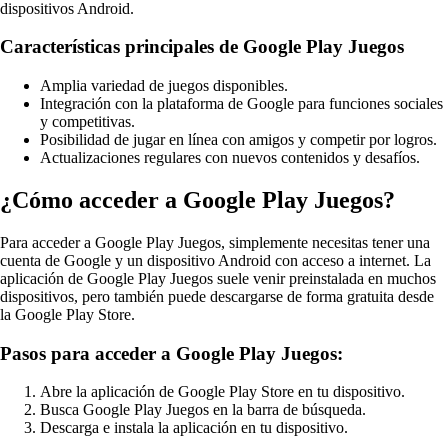
dispositivos Android.
Características principales de Google Play Juegos
Amplia variedad de juegos disponibles.
Integración con la plataforma de Google para funciones sociales
y competitivas.
Posibilidad de jugar en línea con amigos y competir por logros.
Actualizaciones regulares con nuevos contenidos y desafíos.
¿Cómo acceder a Google Play Juegos?
Para acceder a Google Play Juegos, simplemente necesitas tener una
cuenta de Google y un dispositivo Android con acceso a internet. La
aplicación de Google Play Juegos suele venir preinstalada en muchos
dispositivos, pero también puede descargarse de forma gratuita desde
la Google Play Store.
Pasos para acceder a Google Play Juegos:
Abre la aplicación de Google Play Store en tu dispositivo.
Busca Google Play Juegos en la barra de búsqueda.
Descarga e instala la aplicación en tu dispositivo.