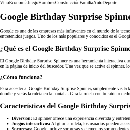
Vino
Economía
Juego
Hombres
Construcción
Familia
Auto
Deporte
Google Birthday Surprise Spinn
Google es una de las empresas más influyentes en el mundo de la tecnol
entretenidos juegos. Uno de los más populares y conocidos es el Googl
¿Qué es el Google Birthday Surprise Spinn
El Google Birthday Surprise Spinner es una herramienta interactiva que 
en la página de inicio del buscador. Una vez que se activa el spinner, lo
¿Cómo funciona?
Para acceder al Google Birthday Surprise Spinner, simplemente visita la
doodle y verás la ruleta en la pantalla. Gira la ruleta con tu ratón o d
Características del Google Birthday Surpri
Diversión:
El spinner ofrece una experiencia divertida y entrete
Juegos interactivos:
Al girar la ruleta, los usuarios pueden acced
Sorpresas:
Google incluye sorpresas y elementos sorprendentes en