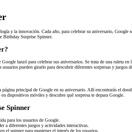
er
ogía y la innovación. Cada año, para celebrar su aniversario, Google so
e Birthday Surprise Spinner.
er?
Google lanzó para celebrar sus aniversarios. Se trata de una ruleta en 
s usuarios pueden girarlo para descubrir diferentes sorpresas y juegos di
 página principal de Google en su aniversario. Allí encontrarás el doodl
edo en dispositivos móviles y descubre qué sorpresa te depara Google.
se Spinner
nida para los usuarios de Google.
er a diferentes juegos y actividades interactivas.
 el spinner para mantener el interés de los usuarios.