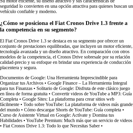
Su motor eficiente, su diseño atractivo y sus características de
seguridad lo convierten en una opción atractiva para quienes buscan un
vehículo confiable y moderno.
¿Cómo se posiciona el Fiat Cronos Drive 1.3 frente a
la competencia en su segmento?
El Fiat Cronos Drive 1.3 se destaca en su segmento por ofrecer un
conjunto de prestaciones equilibradas, que incluyen un motor eficiente,
tecnología avanzada y un diseño atractivo. En comparación con otros
modelos de la competencia, el Cronos Drive sobresale por su relación
calidad-precio y su enfoque en brindar una experiencia de conducción
placentera y segura.
Documentos de Google: Una Herramienta Imprescindible para
Organizar tus Archivos
•
Google Finance – La Herramienta Integral
para tus Finanzas
•
Solitario de Google: Disfruta de este clásico juego
en línea de forma gratuita
•
Convertir videos de YouTube a MP3: Guía
Completa
•
Google Sites: La plataforma para crear sitios web
fácilmente
•
Todo sobre YouTube: La plataforma de videos más grande
del mundo
•
Cómo descargar Shorts de YouTube: Guía completa
•
Curso de Asistente Virtual en Google: Actívate y Domina tus
Habilidades
•
YouTube Premium: Much más que un servicio de videos
•
Fiat Cronos Drive 1.3: Todo lo que Necesitas Saber
•