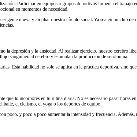
zación. Participar en equipos o grupos deportivos fomenta el trabajo e
mocional en momentos de necesidad.
r gente nueva y ampliar nuestro círculo social. Ya sea en un club de r
iencias.
e
omo la depresión y la ansiedad. Al realizar ejercicio, nuestro cerebro l
flujo sanguíneo al cerebro y estimulan la producción de serotonina.
rlas. Esta habilidad no solo se aplica en la práctica deportiva, sino que
ante que lo incorpores en tu rutina diaria. No es necesario pasar horas
l baile, el ciclismo, el yoga o los deportes de equipo.
n poco, y poco a poco aumentar la intensidad y frecuencia. Además, no